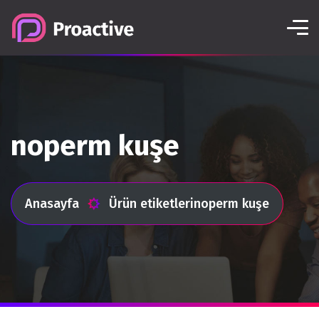
noperm kuşe
Anasayfa
Ürün etiketleri
noperm kuşe